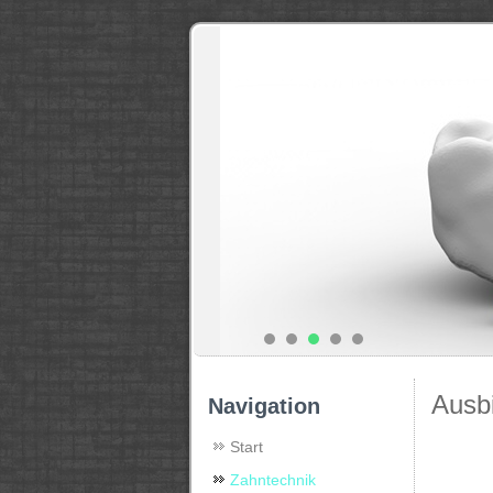
zahntechnik-rw.de
Ausb
Navigation
Start
Zahntechnik