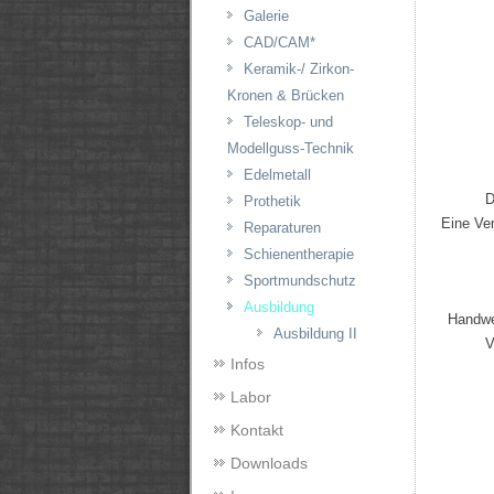
Galerie
CAD/CAM*
Keramik-/ Zirkon-
Kronen & Brücken
Teleskop- und
Modellguss-Technik
Edelmetall
D
Prothetik
Eine Ve
Reparaturen
Schienentherapie
Sportmundschutz
Ausbildung
Handwe
Ausbildung II
V
Infos
Labor
Kontakt
Downloads