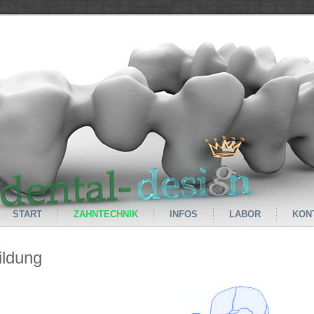
START
ZAHNTECHNIK
INFOS
LABOR
KON
ildung