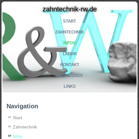
zahntechnik-rw.de
START
ZAHNTECHNIK
INFOS
LABOR
KONTAKT
DOWNLOADS
LINKS
Navigation
Start
Zahntechnik
Infos